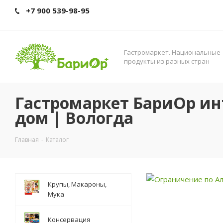
+7 900 539-98-95
Гастромаркет. Нациoнальные
прoдукты из разных стран
Гастромаркет БариОр ин
дом | Вологда
Главная
-
Каталог
Крупы, Макароны,
Мука
Консервация