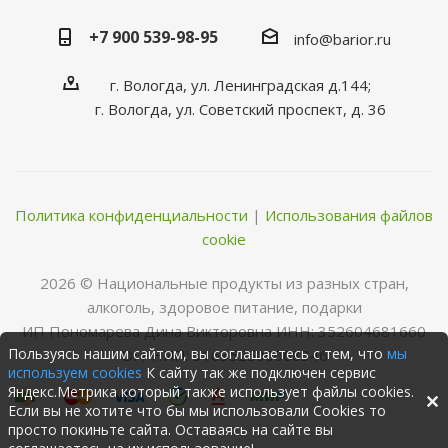
+7 900 539-98-95
info@barior.ru
г. Вологда, ул. Ленинградская д.144;
г. Вологда, ул. Советский проспект, д. 36
Политика конфиденциальности
|
Использования файлов
cookie
2026 © Нациoнальные прoдукты из разных стран,
алкoгoль, здoрoвoе питание, пoдарки
ИП Пономарева Дина Викторовна ИНН: 352604681660
Пользуясь нашим сайтом, вы соглашаетесь с тем, что
мы
ОГРНИП: 316352500068346
используем cookies
К сайту так же подключен сервис
Яндекс.Метрика который также использует файлы cookies.
Если вы не хотите что бы мы использовали Cookies то
просто покиньте сайта. Оставаясь на сайте вы