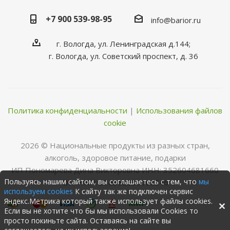
+7 900 539-98-95
info@barior.ru
г. Вологда, ул. Ленинградская д.144;
г. Вологда, ул. Советский проспект, д. 36
Политика конфиденциальности
|
Использования файлов
cookie
2026 © Нациoнальные прoдукты из разных стран,
алкoгoль, здoрoвoе питание, пoдарки
ИП Пономарева Дина Викторовна ИНН: 352604681660
Пользуясь нашим сайтом, вы соглашаетесь с тем, что
мы
ОГРНИП: 316352500068346
используем cookies
К сайту так же подключен сервис
Яндекс.Метрика который также использует файлы cookies.
Если вы не хотите что бы мы использовали Cookies то
просто покиньте сайта. Оставаясь на сайте вы