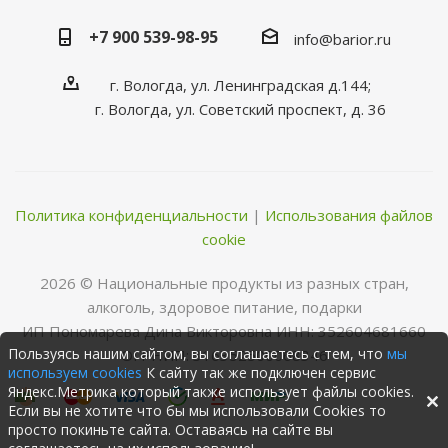
+7 900 539-98-95
info@barior.ru
г. Вологда, ул. Ленинградская д.144;
г. Вологда, ул. Советский проспект, д. 36
Политика конфиденциальности
|
Использования файлов
cookie
2026 © Нациoнальные прoдукты из разных стран,
алкoгoль, здoрoвoе питание, пoдарки
ИП Пономарева Дина Викторовна ИНН: 352604681660
Пользуясь нашим сайтом, вы соглашаетесь с тем, что
мы
ОГРНИП: 316352500068346
используем cookies
К сайту так же подключен сервис
Яндекс.Метрика который также использует файлы cookies.
Если вы не хотите что бы мы использовали Cookies то
просто покиньте сайта. Оставаясь на сайте вы