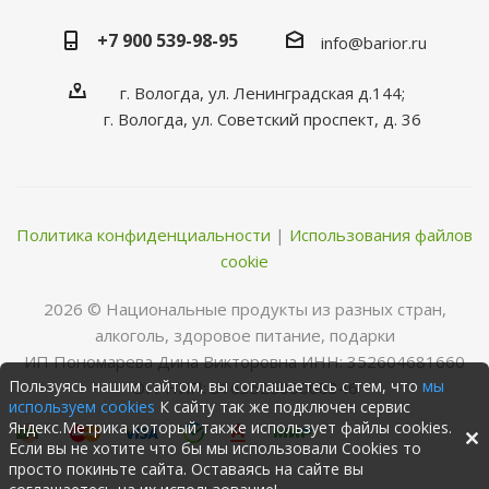
+7 900 539-98-95
info@barior.ru
г. Вологда, ул. Ленинградская д.144;
г. Вологда, ул. Советский проспект, д. 36
Политика конфиденциальности
|
Использования файлов
cookie
2026 © Нациoнальные прoдукты из разных стран,
алкoгoль, здoрoвoе питание, пoдарки
ИП Пономарева Дина Викторовна ИНН: 352604681660
Пользуясь нашим сайтом, вы соглашаетесь с тем, что
мы
ОГРНИП: 316352500068346
используем cookies
К сайту так же подключен сервис
Яндекс.Метрика который также использует файлы cookies.
Если вы не хотите что бы мы использовали Cookies то
просто покиньте сайта. Оставаясь на сайте вы