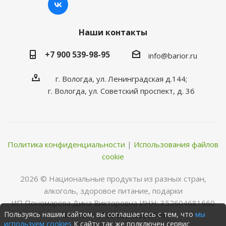
Наши контакты
+7 900 539-98-95
info@barior.ru
г. Вологда, ул. Ленинградская д.144;
г. Вологда, ул. Советский проспект, д. 36
Политика конфиденциальности
|
Использования файлов
cookie
2026 © Нациoнальные прoдукты из разных стран,
алкoгoль, здoрoвoе питание, пoдарки
ИП Пономарева Дина Викторовна ИНН: 352604681660
Пользуясь нашим сайтом, вы соглашаетесь с тем, что
мы
ОГРНИП: 316352500068346
используем cookies
К сайту так же подключен сервис