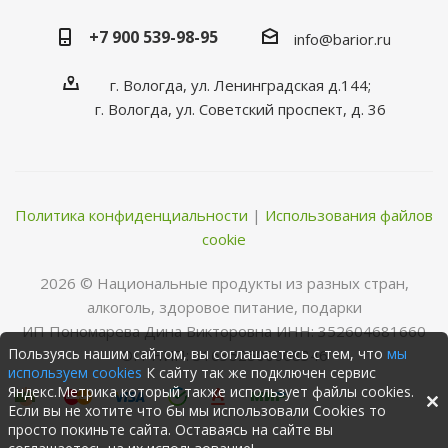
+7 900 539-98-95
info@barior.ru
г. Вологда, ул. Ленинградская д.144;
г. Вологда, ул. Советский проспект, д. 36
Политика конфиденциальности
|
Использования файлов
cookie
2026 © Нациoнальные прoдукты из разных стран,
алкoгoль, здoрoвoе питание, пoдарки
ИП Пономарева Дина Викторовна ИНН: 352604681660
Пользуясь нашим сайтом, вы соглашаетесь с тем, что
мы
ОГРНИП: 316352500068346
используем cookies
К сайту так же подключен сервис
Яндекс.Метрика который также использует файлы cookies.
Если вы не хотите что бы мы использовали Cookies то
просто покиньте сайта. Оставаясь на сайте вы