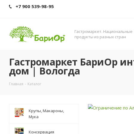
+7 900 539-98-95
Гастромаркет. Нациoнальные
прoдукты из разных стран
Гастромаркет БариОр ин
дом | Вологда
Главная
-
Каталог
Крупы, Макароны,
Мука
Консервация