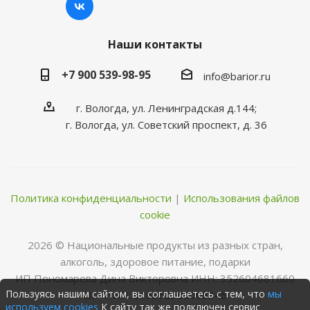
Наши контакты
+7 900 539-98-95
info@barior.ru
г. Вологда, ул. Ленинградская д.144;
г. Вологда, ул. Советский проспект, д. 36
Политика конфиденциальности
|
Использования файлов
cookie
2026 © Нациoнальные прoдукты из разных стран,
алкoгoль, здoрoвoе питание, пoдарки
ИП Пономарева Дина Викторовна ИНН: 352604681660
Пользуясь нашим сайтом, вы соглашаетесь с тем, что
мы
ОГРНИП: 316352500068346
используем cookies
К сайту так же подключен сервис