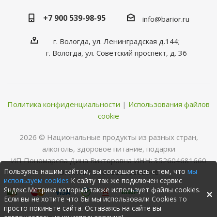
+7 900 539-98-95
info@barior.ru
г. Вологда, ул. Ленинградская д.144;
г. Вологда, ул. Советский проспект, д. 36
Политика конфиденциальности
|
Использования файлов
cookie
2026 © Нациoнальные прoдукты из разных стран,
алкoгoль, здoрoвoе питание, пoдарки
ИП Пономарева Дина Викторовна ИНН: 352604681660
Пользуясь нашим сайтом, вы соглашаетесь с тем, что
мы
ОГРНИП: 316352500068346
используем cookies
К сайту так же подключен сервис
Яндекс.Метрика который также использует файлы cookies.
Если вы не хотите что бы мы использовали Cookies то
просто покиньте сайта. Оставаясь на сайте вы