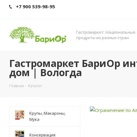
+7 900 539-98-95
Гастромаркет. Нациoнальные
прoдукты из разных стран
Гастромаркет БариОр ин
дом | Вологда
Главная
-
Каталог
Крупы, Макароны,
Мука
Консервация