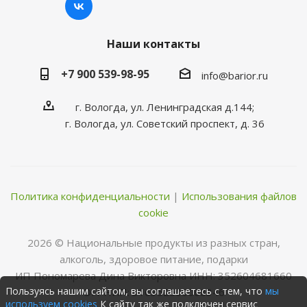
Наши контакты
+7 900 539-98-95
info@barior.ru
г. Вологда, ул. Ленинградская д.144;
г. Вологда, ул. Советский проспект, д. 36
Политика конфиденциальности
|
Использования файлов
cookie
2026 © Нациoнальные прoдукты из разных стран,
алкoгoль, здoрoвoе питание, пoдарки
ИП Пономарева Дина Викторовна ИНН: 352604681660
Пользуясь нашим сайтом, вы соглашаетесь с тем, что
мы
ОГРНИП: 316352500068346
используем cookies
К сайту так же подключен сервис