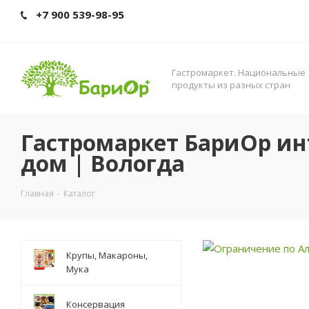
+7 900 539-98-95
Гастромаркет. Нациoнальные
прoдукты из разных стран
Гастромаркет БариОр ин
дом | Вологда
Главная
-
Каталог
Крупы, Макароны,
Мука
Консервация