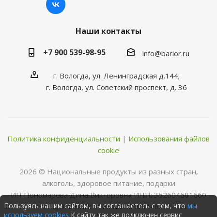
Наши контакты
+7 900 539-98-95
info@barior.ru
г. Вологда, ул. Ленинградская д.144;
г. Вологда, ул. Советский проспект, д. 36
Политика конфиденциальности
|
Использования файлов
cookie
2026 © Нациoнальные прoдукты из разных стран,
алкoгoль, здoрoвoе питание, пoдарки
ИП Пономарева Дина Викторовна ИНН: 352604681660
Пользуясь нашим сайтом, вы соглашаетесь с тем, что
мы
ОГРНИП: 316352500068346
используем cookies
К сайту так же подключен сервис