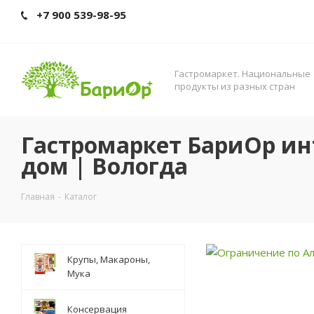
+7 900 539-98-95
Гастромаркет. Нациoнальные
прoдукты из разных стран
Гастромаркет БариОр ин
дом | Вологда
Главная
-
Каталог
Крупы, Макароны,
Мука
Консервация