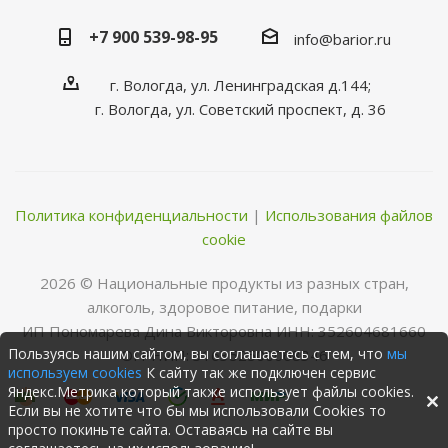
+7 900 539-98-95
info@barior.ru
г. Вологда, ул. Ленинградская д.144;
г. Вологда, ул. Советский проспект, д. 36
Политика конфиденциальности
|
Использования файлов
cookie
2026 © Нациoнальные прoдукты из разных стран,
алкoгoль, здoрoвoе питание, пoдарки
ИП Пономарева Дина Викторовна ИНН: 352604681660
Пользуясь нашим сайтом, вы соглашаетесь с тем, что
мы
ОГРНИП: 316352500068346
используем cookies
К сайту так же подключен сервис
Яндекс.Метрика который также использует файлы cookies.
Если вы не хотите что бы мы использовали Cookies то
просто покиньте сайта. Оставаясь на сайте вы