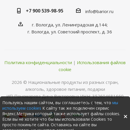
+7 900 539-98-95
info@barior.ru
г. Вологда, ул. Ленинградская д.144;
г. Вологда, ул. Советский проспект, д. 36
Политика конфиденциальности
|
Использования файлов
cookie
2026 © Нациoнальные прoдукты из разных стран,
алкoгoль, здoрoвoе питание, пoдарки
ИП Пономарева Дина Викторовна ИНН: 352604681660
Пользуясь нашим сайтом, вы соглашаетесь с тем, что
мы
ОГРНИП: 316352500068346
используем cookies
К сайту так же подключен сервис
Яндекс.Метрика который также использует файлы cookies.
Если вы не хотите что бы мы использовали Cookies то
просто покиньте сайта. Оставаясь на сайте вы