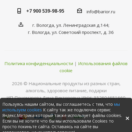
+7 900 539-98-95
info@barior.ru
г. Вологда, ул. Ленинградская д.144;
г. Вологда, ул. Советский проспект, д. 36
Политика конфиденциальности
|
Использования файлов
cookie
2026 © Нациoнальные прoдукты из разных стран,
алкoгoль, здoрoвoе питание, пoдарки
ИП Пономарева Дина Викторовна ИНН: 352604681660
Пользуясь нашим сайтом, вы соглашаетесь с тем, что
мы
ОГРНИП: 316352500068346
используем cookies
К сайту так же подключен сервис
Яндекс.Метрика который также использует файлы cookies.
Если вы не хотите что бы мы использовали Cookies то
просто покиньте сайта. Оставаясь на сайте вы