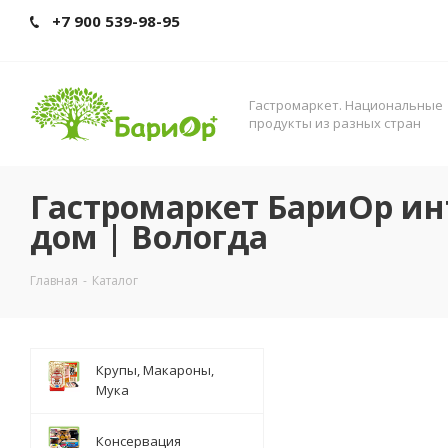
+7 900 539-98-95
Гастромаркет. Нациoнальные
прoдукты из разных стран
Гастромаркет БариОр ин
дом | Вологда
Главная
-
Каталог
Крупы, Макароны,
Мука
Консервация