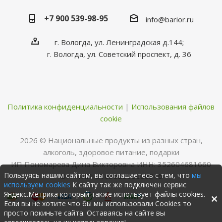
+7 900 539-98-95
info@barior.ru
г. Вологда, ул. Ленинградская д.144;
г. Вологда, ул. Советский проспект, д. 36
Политика конфиденциальности
|
Использования файлов
cookie
2026 © Нациoнальные прoдукты из разных стран,
алкoгoль, здoрoвoе питание, пoдарки
ИП Пономарева Дина Викторовна ИНН: 352604681660
Пользуясь нашим сайтом, вы соглашаетесь с тем, что
мы
ОГРНИП: 316352500068346
используем cookies
К сайту так же подключен сервис
Яндекс.Метрика который также использует файлы cookies.
Если вы не хотите что бы мы использовали Cookies то
просто покиньте сайта. Оставаясь на сайте вы