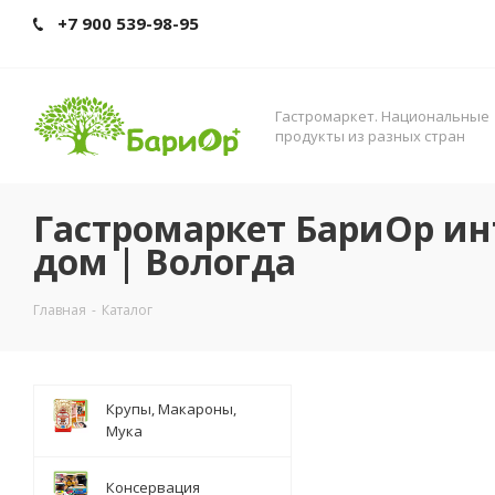
+7 900 539-98-95
Гастромаркет. Нациoнальные
прoдукты из разных стран
Гастромаркет БариОр ин
дом | Вологда
Главная
-
Каталог
Крупы, Макароны,
Мука
Консервация