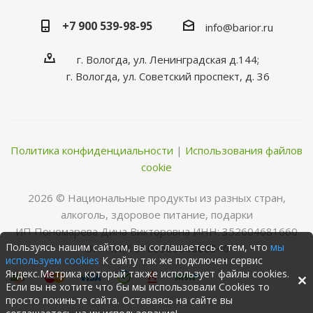
+7 900 539-98-95
info@barior.ru
г. Вологда, ул. Ленинградская д.144;
г. Вологда, ул. Советский проспект, д. 36
Политика конфиденциальности
|
Использования файлов
cookie
2026 © Нациoнальные прoдукты из разных стран,
алкoгoль, здoрoвoе питание, пoдарки
ИП Пономарева Дина Викторовна ИНН: 352604681660
Пользуясь нашим сайтом, вы соглашаетесь с тем, что
мы
ОГРНИП: 316352500068346
используем cookies
К сайту так же подключен сервис
Яндекс.Метрика который также использует файлы cookies.
Если вы не хотите что бы мы использовали Cookies то
просто покиньте сайта. Оставаясь на сайте вы