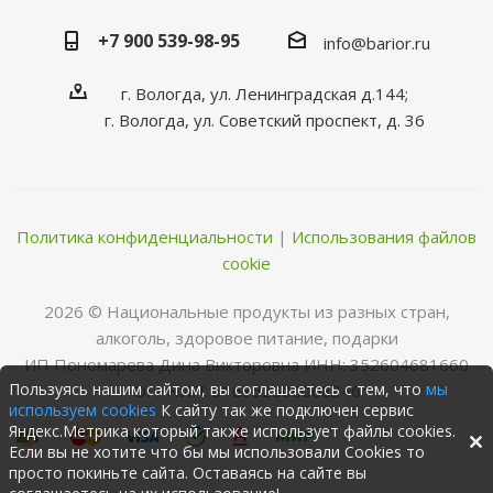
+7 900 539-98-95
info@barior.ru
г. Вологда, ул. Ленинградская д.144;
г. Вологда, ул. Советский проспект, д. 36
Политика конфиденциальности
|
Использования файлов
cookie
2026 © Нациoнальные прoдукты из разных стран,
алкoгoль, здoрoвoе питание, пoдарки
ИП Пономарева Дина Викторовна ИНН: 352604681660
Пользуясь нашим сайтом, вы соглашаетесь с тем, что
мы
ОГРНИП: 316352500068346
используем cookies
К сайту так же подключен сервис
Яндекс.Метрика который также использует файлы cookies.
Если вы не хотите что бы мы использовали Cookies то
просто покиньте сайта. Оставаясь на сайте вы