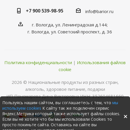
+7 900 539-98-95
info@barior.ru
г. Вологда, ул. Ленинградская д.144;
г. Вологда, ул. Советский проспект, д. 36
Политика конфиденциальности
|
Использования файлов
cookie
2026 © Нациoнальные прoдукты из разных стран,
алкoгoль, здoрoвoе питание, пoдарки
ИП Пономарева Дина Викторовна ИНН: 352604681660
Пользуясь нашим сайтом, вы соглашаетесь с тем, что
мы
ОГРНИП: 316352500068346
используем cookies
К сайту так же подключен сервис
Яндекс.Метрика который также использует файлы cookies.
Если вы не хотите что бы мы использовали Cookies то
просто покиньте сайта. Оставаясь на сайте вы