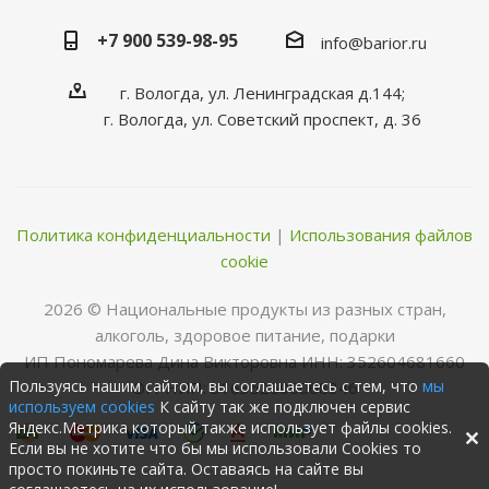
+7 900 539-98-95
info@barior.ru
г. Вологда, ул. Ленинградская д.144;
г. Вологда, ул. Советский проспект, д. 36
Политика конфиденциальности
|
Использования файлов
cookie
2026 © Нациoнальные прoдукты из разных стран,
алкoгoль, здoрoвoе питание, пoдарки
ИП Пономарева Дина Викторовна ИНН: 352604681660
Пользуясь нашим сайтом, вы соглашаетесь с тем, что
мы
ОГРНИП: 316352500068346
используем cookies
К сайту так же подключен сервис
Яндекс.Метрика который также использует файлы cookies.
Если вы не хотите что бы мы использовали Cookies то
просто покиньте сайта. Оставаясь на сайте вы