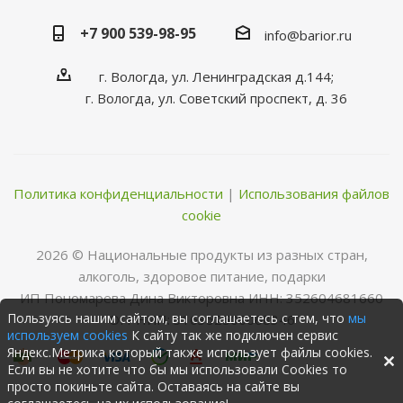
+7 900 539-98-95
info@barior.ru
г. Вологда, ул. Ленинградская д.144;
г. Вологда, ул. Советский проспект, д. 36
Политика конфиденциальности
|
Использования файлов
cookie
2026 © Нациoнальные прoдукты из разных стран,
алкoгoль, здoрoвoе питание, пoдарки
ИП Пономарева Дина Викторовна ИНН: 352604681660
Пользуясь нашим сайтом, вы соглашаетесь с тем, что
мы
ОГРНИП: 316352500068346
используем cookies
К сайту так же подключен сервис
Яндекс.Метрика который также использует файлы cookies.
Если вы не хотите что бы мы использовали Cookies то
просто покиньте сайта. Оставаясь на сайте вы