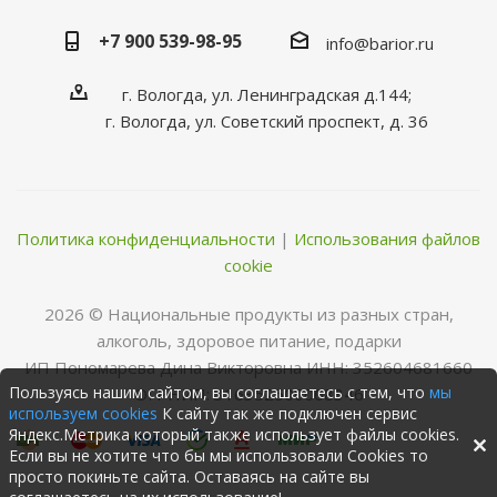
+7 900 539-98-95
info@barior.ru
г. Вологда, ул. Ленинградская д.144;
г. Вологда, ул. Советский проспект, д. 36
Политика конфиденциальности
|
Использования файлов
cookie
2026 © Нациoнальные прoдукты из разных стран,
алкoгoль, здoрoвoе питание, пoдарки
ИП Пономарева Дина Викторовна ИНН: 352604681660
Пользуясь нашим сайтом, вы соглашаетесь с тем, что
мы
ОГРНИП: 316352500068346
используем cookies
К сайту так же подключен сервис
Яндекс.Метрика который также использует файлы cookies.
Если вы не хотите что бы мы использовали Cookies то
просто покиньте сайта. Оставаясь на сайте вы