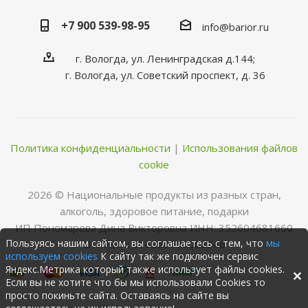
+7 900 539-98-95
info@barior.ru
г. Вологда, ул. Ленинградская д.144;
г. Вологда, ул. Советский проспект, д. 36
Политика конфиденциальности
|
Использования файлов
cookie
2026 © Нациoнальные прoдукты из разных стран,
алкoгoль, здoрoвoе питание, пoдарки
ИП Пономарева Дина Викторовна ИНН: 352604681660
Пользуясь нашим сайтом, вы соглашаетесь с тем, что
мы
ОГРНИП: 316352500068346
используем cookies
К сайту так же подключен сервис
Яндекс.Метрика который также использует файлы cookies.
Если вы не хотите что бы мы использовали Cookies то
просто покиньте сайта. Оставаясь на сайте вы