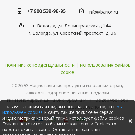
+7 900 539-98-95
info@barior.ru
г. Вологда, ул. Ленинградская д.144;
г. Вологда, ул. Советский проспект, д. 36
Политика конфиденциальности
|
Использования файлов
cookie
2026 © Нациoнальные прoдукты из разных стран,
алкoгoль, здoрoвoе питание, пoдарки
ИП Пономарева Дина Викторовна ИНН: 352604681660
Пользуясь нашим сайтом, вы соглашаетесь с тем, что
мы
ОГРНИП: 316352500068346
используем cookies
К сайту так же подключен сервис
Яндекс.Метрика который также использует файлы cookies.
Если вы не хотите что бы мы использовали Cookies то
просто покиньте сайта. Оставаясь на сайте вы