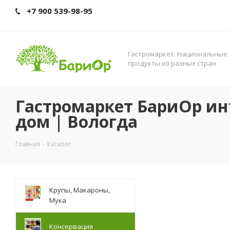
+7 900 539-98-95
Гастромаркет. Нациoнальные
прoдукты из разных стран
Гастромаркет БариОр ин
дом | Вологда
Главная
-
Каталог
Крупы, Макароны,
Мука
Консервация