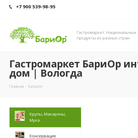
+7 900 539-98-95
Гастромаркет. Нациoнальные
прoдукты из разных стран
Гастромаркет БариОр ин
дом | Вологда
Главная
-
Каталог
Крупы, Макароны,
Мука
Консервация