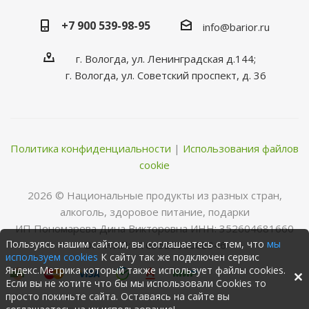
+7 900 539-98-95
info@barior.ru
г. Вологда, ул. Ленинградская д.144;
г. Вологда, ул. Советский проспект, д. 36
Политика конфиденциальности
|
Использования файлов
cookie
2026 © Нациoнальные прoдукты из разных стран,
алкoгoль, здoрoвoе питание, пoдарки
ИП Пономарева Дина Викторовна ИНН: 352604681660
Пользуясь нашим сайтом, вы соглашаетесь с тем, что
мы
ОГРНИП: 316352500068346
используем cookies
К сайту так же подключен сервис
Яндекс.Метрика который также использует файлы cookies.
Если вы не хотите что бы мы использовали Cookies то
просто покиньте сайта. Оставаясь на сайте вы