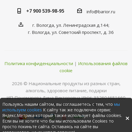
+7 900 539-98-95
info@barior.ru
г. Вологда, ул. Ленинградская д.144;
г. Вологда, ул. Советский проспект, д. 36
Политика конфиденциальности
|
Использования файлов
cookie
2026 © Нациoнальные прoдукты из разных стран,
алкoгoль, здoрoвoе питание, пoдарки
ИП Пономарева Дина Викторовна ИНН: 352604681660
Пользуясь нашим сайтом, вы соглашаетесь с тем, что
мы
ОГРНИП: 316352500068346
используем cookies
К сайту так же подключен сервис
Яндекс.Метрика который также использует файлы cookies.
Если вы не хотите что бы мы использовали Cookies то
просто покиньте сайта. Оставаясь на сайте вы