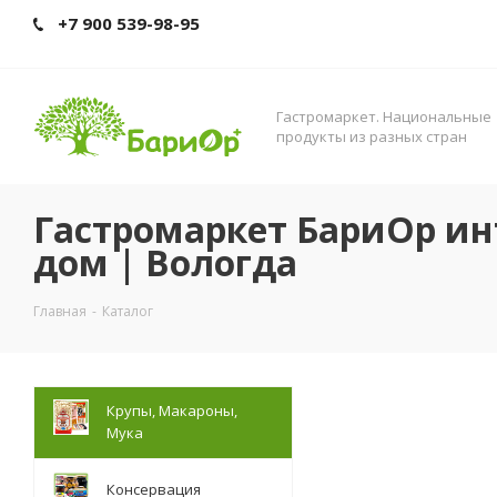
+7 900 539-98-95
Гастромаркет. Нациoнальные
прoдукты из разных стран
Гастромаркет БариОр ин
дом | Вологда
Главная
-
Каталог
Крупы, Макароны,
Мука
Консервация