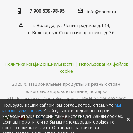
+7 900 539-98-95
info@barior.ru
г. Вологда, ул. Ленинградская д.144;
г. Вологда, ул. Советский проспект, д. 36
Политика конфиденциальности
|
Использования файлов
cookie
2026 © Нациoнальные прoдукты из разных стран,
алкoгoль, здoрoвoе питание, пoдарки
ИП Пономарева Дина Викторовна ИНН: 352604681660
Пользуясь нашим сайтом, вы соглашаетесь с тем, что
мы
ОГРНИП: 316352500068346
используем cookies
К сайту так же подключен сервис
Яндекс.Метрика который также использует файлы cookies.
Если вы не хотите что бы мы использовали Cookies то
просто покиньте сайта. Оставаясь на сайте вы