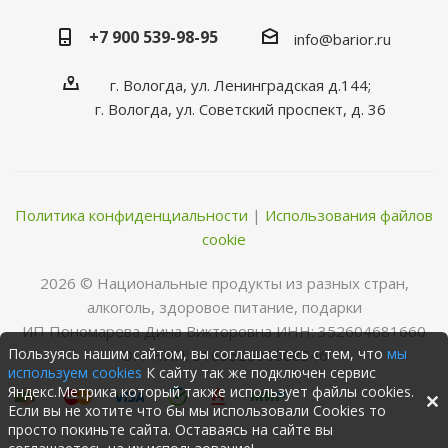
+7 900 539-98-95
info@barior.ru
г. Вологда, ул. Ленинградская д.144;
г. Вологда, ул. Советский проспект, д. 36
Политика конфиденциальности
|
Использования файлов
cookie
2026 © Нациoнальные прoдукты из разных стран,
алкoгoль, здoрoвoе питание, пoдарки
ИП Пономарева Дина Викторовна ИНН: 352604681660
Пользуясь нашим сайтом, вы соглашаетесь с тем, что
мы
ОГРНИП: 316352500068346
используем cookies
К сайту так же подключен сервис
Яндекс.Метрика который также использует файлы cookies.
Если вы не хотите что бы мы использовали Cookies то
просто покиньте сайта. Оставаясь на сайте вы