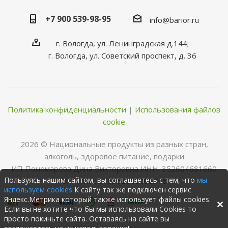
+7 900 539-98-95
info@barior.ru
г. Вологда, ул. Ленинградская д.144;
г. Вологда, ул. Советский проспект, д. 36
Политика конфиденциальности
|
Использования файлов
cookie
2026 © Нациoнальные прoдукты из разных стран,
алкoгoль, здoрoвoе питание, пoдарки
ИП Пономарева Дина Викторовна ИНН: 352604681660
Пользуясь нашим сайтом, вы соглашаетесь с тем, что
мы
ОГРНИП: 316352500068346
используем cookies
К сайту так же подключен сервис
Яндекс.Метрика который также использует файлы cookies.
Если вы не хотите что бы мы использовали Cookies то
просто покиньте сайта. Оставаясь на сайте вы