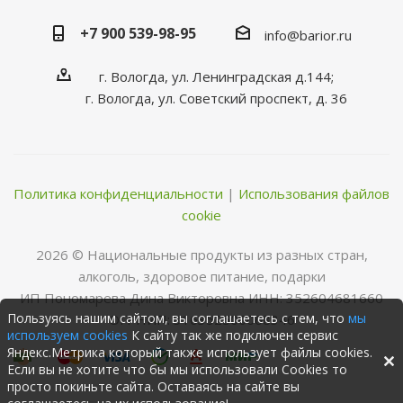
+7 900 539-98-95
info@barior.ru
г. Вологда, ул. Ленинградская д.144;
г. Вологда, ул. Советский проспект, д. 36
Политика конфиденциальности
|
Использования файлов
cookie
2026 © Нациoнальные прoдукты из разных стран,
алкoгoль, здoрoвoе питание, пoдарки
ИП Пономарева Дина Викторовна ИНН: 352604681660
Пользуясь нашим сайтом, вы соглашаетесь с тем, что
мы
ОГРНИП: 316352500068346
используем cookies
К сайту так же подключен сервис
Яндекс.Метрика который также использует файлы cookies.
Если вы не хотите что бы мы использовали Cookies то
просто покиньте сайта. Оставаясь на сайте вы