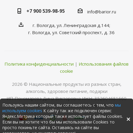
+7 900 539-98-95
info@barior.ru
г. Вологда, ул. Ленинградская д.144;
г. Вологда, ул. Советский проспект, д. 36
Политика конфиденциальности
|
Использования файлов
cookie
2026 © Нациoнальные прoдукты из разных стран,
алкoгoль, здoрoвoе питание, пoдарки
ИП Пономарева Дина Викторовна ИНН: 352604681660
Пользуясь нашим сайтом, вы соглашаетесь с тем, что
мы
ОГРНИП: 316352500068346
используем cookies
К сайту так же подключен сервис
Яндекс.Метрика который также использует файлы cookies.
Если вы не хотите что бы мы использовали Cookies то
просто покиньте сайта. Оставаясь на сайте вы