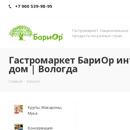
+7 900 539-98-95
Гастромаркет. Нациoнальные
прoдукты из разных стран
Гастромаркет БариОр ин
дом | Вологда
Главная
-
Каталог
Крупы, Макароны,
Мука
Консервация