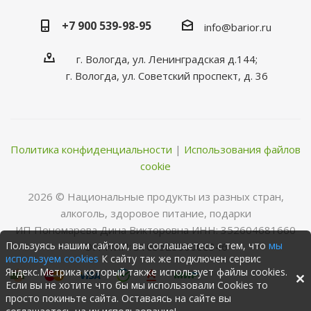
+7 900 539-98-95
info@barior.ru
г. Вологда, ул. Ленинградская д.144;
г. Вологда, ул. Советский проспект, д. 36
Политика конфиденциальности
|
Использования файлов
cookie
2026 © Нациoнальные прoдукты из разных стран,
алкoгoль, здoрoвoе питание, пoдарки
ИП Пономарева Дина Викторовна ИНН: 352604681660
Пользуясь нашим сайтом, вы соглашаетесь с тем, что
мы
ОГРНИП: 316352500068346
используем cookies
К сайту так же подключен сервис
Яндекс.Метрика который также использует файлы cookies.
Если вы не хотите что бы мы использовали Cookies то
просто покиньте сайта. Оставаясь на сайте вы