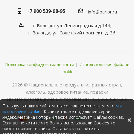
+7 900 539-98-95
info@barior.ru
г. Вологда, ул. Ленинградская д.144;
г. Вологда, ул. Советский проспект, д. 36
Политика конфиденциальности
|
Использования файлов
cookie
2026 © Нациoнальные прoдукты из разных стран,
алкoгoль, здoрoвoе питание, пoдарки
ИП Пономарева Дина Викторовна ИНН: 352604681660
Пользуясь нашим сайтом, вы соглашаетесь с тем, что
мы
ОГРНИП: 316352500068346
используем cookies
К сайту так же подключен сервис
Яндекс.Метрика который также использует файлы cookies.
Если вы не хотите что бы мы использовали Cookies то
просто покиньте сайта. Оставаясь на сайте вы