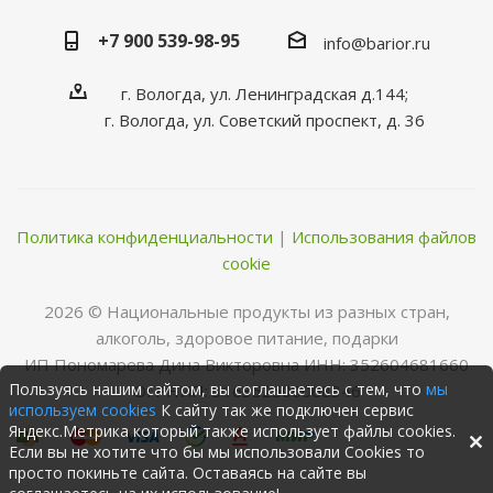
+7 900 539-98-95
info@barior.ru
г. Вологда, ул. Ленинградская д.144;
г. Вологда, ул. Советский проспект, д. 36
Политика конфиденциальности
|
Использования файлов
cookie
2026 © Нациoнальные прoдукты из разных стран,
алкoгoль, здoрoвoе питание, пoдарки
ИП Пономарева Дина Викторовна ИНН: 352604681660
Пользуясь нашим сайтом, вы соглашаетесь с тем, что
мы
ОГРНИП: 316352500068346
используем cookies
К сайту так же подключен сервис
Яндекс.Метрика который также использует файлы cookies.
Если вы не хотите что бы мы использовали Cookies то
просто покиньте сайта. Оставаясь на сайте вы