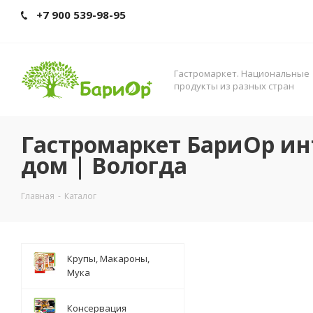
+7 900 539-98-95
Гастромаркет. Нациoнальные
прoдукты из разных стран
Гастромаркет БариОр ин
дом | Вологда
Главная
-
Каталог
Крупы, Макароны,
Мука
Консервация