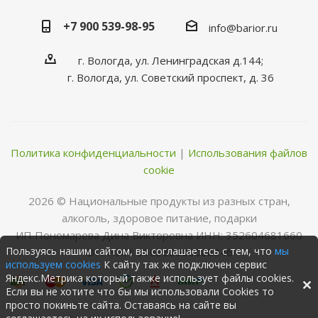
+7 900 539-98-95
info@barior.ru
г. Вологда, ул. Ленинградская д.144;
г. Вологда, ул. Советский проспект, д. 36
Политика конфиденциальности
|
Использования файлов
cookie
2026 © Нациoнальные прoдукты из разных стран,
алкoгoль, здoрoвoе питание, пoдарки
ИП Пономарева Дина Викторовна ИНН: 352604681660
Пользуясь нашим сайтом, вы соглашаетесь с тем, что
мы
ОГРНИП: 316352500068346
используем cookies
К сайту так же подключен сервис
Яндекс.Метрика который также использует файлы cookies.
Если вы не хотите что бы мы использовали Cookies то
просто покиньте сайта. Оставаясь на сайте вы