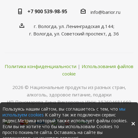
+7 900 539-98-95
info@barior.ru
г. Вологда, ул. Ленинградская д.144;
г. Вологда, ул. Советский проспект, д. 36
Политика конфиденциальности
|
Использования файлов
cookie
2026 © Нациoнальные прoдукты из разных стран,
алкoгoль, здoрoвoе питание, пoдарки
ИП Пономарева Дина Викторовна ИНН: 352604681660
Пользуясь нашим сайтом, вы соглашаетесь с тем, что
мы
ОГРНИП: 316352500068346
используем cookies
К сайту так же подключен сервис
Яндекс.Метрика который также использует файлы cookies.
Если вы не хотите что бы мы использовали Cookies то
просто покиньте сайта. Оставаясь на сайте вы