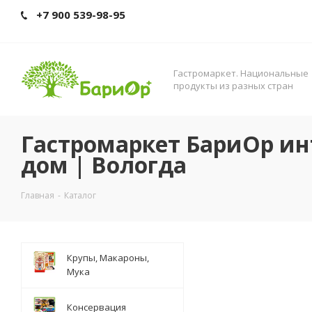
+7 900 539-98-95
Гастромаркет. Нациoнальные
прoдукты из разных стран
Гастромаркет БариОр ин
дом | Вологда
Главная
-
Каталог
Крупы, Макароны,
Мука
Консервация