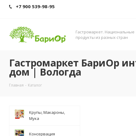
+7 900 539-98-95
Гастромаркет. Нациoнальные
прoдукты из разных стран
Гастромаркет БариОр ин
дом | Вологда
Главная
-
Каталог
Крупы, Макароны,
Мука
Консервация