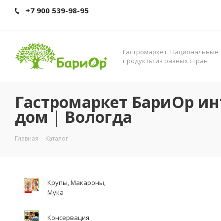
+7 900 539-98-95
Гастромаркет. Нациoнальные
прoдукты из разных стран
Гастромаркет БариОр ин
дом | Вологда
Главная
-
Каталог
Крупы, Макароны,
Мука
Консервация