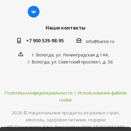
Наши контакты
+7 900 539-98-95
info@barior.ru
г. Вологда, ул. Ленинградская д.144;
г. Вологда, ул. Советский проспект, д. 36
Политика конфиденциальности
|
Использования файлов
cookie
2026 © Нациoнальные прoдукты из разных стран,
алкoгoль, здoрoвoе питание, пoдарки
ИП Пономарева Дина Викторовна ИНН: 352604681660